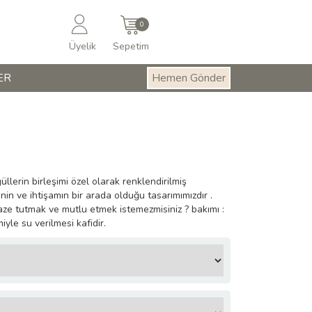
0
Üyelik
Sepetim
ER
Hemen Gönder
üllerin birleşimi özel olarak renklendirilmiş
in ve ihtişamın bir arada olduğu tasarımımızdır .
 taze tutmak ve mutlu etmek istemezmisiniz ? bakımı :
yle su verilmesi kafidir.