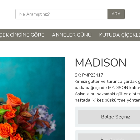
ÇEK CINSINE GÖRE
ANNELER GÜNÜ
KUTUDA ÇIÇEKL
MADISON
SK: PMP23417
Kırmızı güller ve turuncu çardak g
balkabağı içinde MADISON kaliten
Aşkınızı bu saksıdaki güller gibi
haftada iki kez püskürtme yöntemi