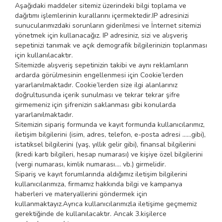
Aşağıdaki maddeler sitemiz üzerindeki bilgi toplama ve
dağıtımı işlemlerinin kurallarını içermektedir.IP adresinizi
sunucularımızdaki sorunların giderilmesi ve İnternet sitemizi
yönetmek için kullanacağız. IP adresiniz, sizi ve alışveriş
sepetinizi tanımak ve açık demografik bilgilerinizin toplanması
için kullanılacaktır.
Sitemizde alışveriş sepetinizin takibi ve aynı reklamların
ardarda görülmesinin engellenmesi için Cookie’lerden
yararlanılmaktadır. Cookie’lerden size ilgi alanlarınız
doğrultusunda içerik sunulması ve tekrar tekrar şifre
girmemeniz için şifrenizin saklanması gibi konularda
yararlanılmaktadır.
Sitemizin sipariş formunda ve kayıt formunda
kullanıcılarımız,
iletişim bilgilerini (isim, adres, telefon, e-posta adresi ......gibi),
istatiksel bilgilerini (yaş, yıllık gelir gibi), finansal bilgilerini
(kredi kartı bilgileri, hesap numarası) ve kişiye özel bilgilerini
(vergi numarası, kimlik numarası.... vb.) girmelidir.
Sipariş ve kayıt forumlarında aldığımız iletişim bilgilerini
kullanıcılarımıza, firmamız hakkında bilgi ve kampanya
haberleri ve materyallerini göndermek için
kullanmaktayız.Ayrıca kullanıcılarımızla iletişime geçmemiz
gerektiğinde de kullanılacaktır. Ancak 3.kişilerce