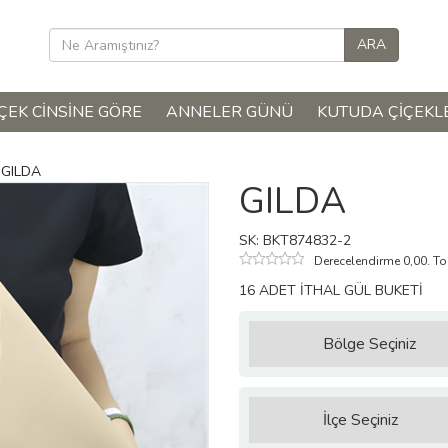
ÇEK CINSINE GÖRE
ANNELER GÜNÜ
KUTUDA ÇIÇEKL
GILDA
GILDA
SK: BKT874832-2
Derecelendirme 0,00. T
16 ADET İTHAL GÜL BUKETİ