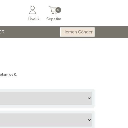
0
Üyelik
Sepetim
ER
Hemen Gönder
oplam oy 0.