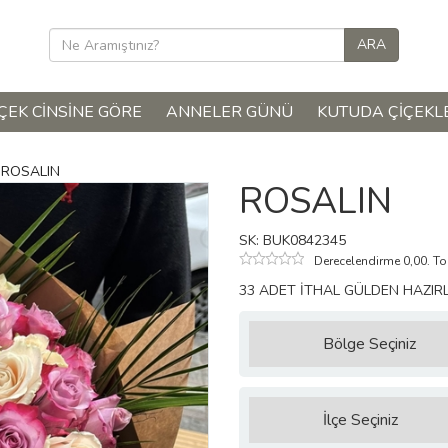
ÇEK CINSINE GÖRE
ANNELER GÜNÜ
KUTUDA ÇIÇEKL
ROSALIN
ROSALIN
SK: BUK0842345
Derecelendirme 0,00. T
33 ADET İTHAL GÜLDEN HAZIR