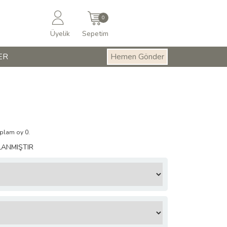
0
Üyelik
Sepetim
ER
Hemen Gönder
oplam oy 0.
LANMIŞTIR