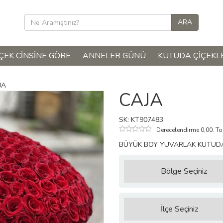
ÇEK CINSINE GÖRE
ANNELER GÜNÜ
KUTUDA ÇIÇEKL
JA
CAJA
SK: KT907483
Derecelendirme 0,00. T
BÜYÜK BOY YUVARLAK KUTUDA