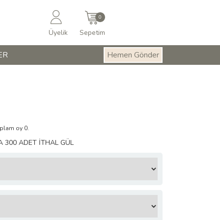
0
Üyelik
Sepetim
ER
Hemen Gönder
oplam oy 0.
 300 ADET İTHAL GÜL