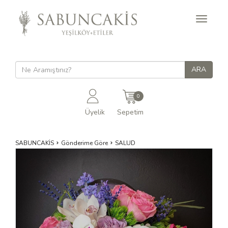
Toggle
navigati
0
Üyelik
Sepetim
SABUNCAKİS
Gönderime Göre
SALUD