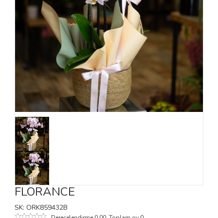
FLORANCE
SK: ORK859432B
Derecelendirme 0,00. Toplam oy 0.